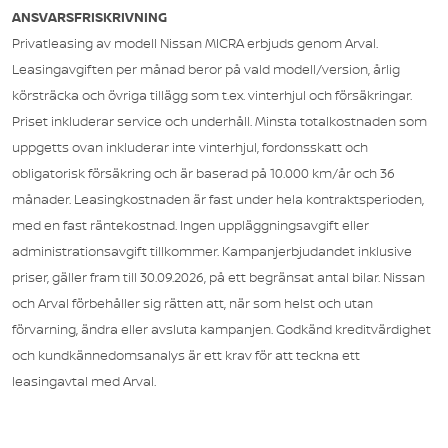
ANSVARSFRISKRIVNING
Privatleasing av modell Nissan MICRA erbjuds genom Arval.
Leasingavgiften per månad beror på vald modell/version, årlig
körsträcka och övriga tillägg som t.ex. vinterhjul och försäkringar.
Priset inkluderar service och underhåll. Minsta totalkostnaden som
uppgetts ovan inkluderar inte vinterhjul, fordonsskatt och
obligatorisk försäkring och är baserad på 10.000 km/år och 36
månader. Leasingkostnaden är fast under hela kontraktsperioden,
med en fast räntekostnad. Ingen uppläggningsavgift eller
administrationsavgift tillkommer. Kampanjerbjudandet inklusive
priser, gäller fram till 30.09.2026, på ett begränsat antal bilar. Nissan
och Arval förbehåller sig rätten att, när som helst och utan
förvarning, ändra eller avsluta kampanjen. Godkänd kreditvärdighet
och kundkännedomsanalys är ett krav för att teckna ett
leasingavtal med Arval.